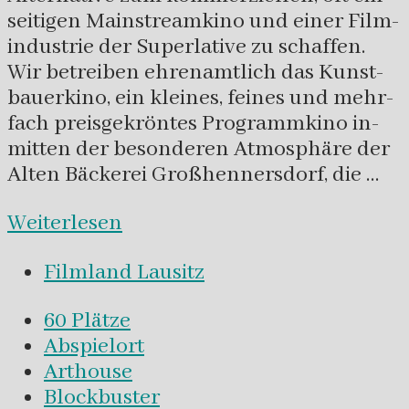
seitigen Main­stream­kino und einer Film­
industrie der Super­lative zu schaffen.
Wir betreiben ehren­­amtlich das Kunst­
bauer­­kino, ein kleines, feines und mehr­­
fach preis­gekröntes Programm­kino in­
mitten der beson­deren Atmos­phäre der
Alten Bäckerei Groß­henners­dorf, die …
Weiterlesen
Filmland Lausitz
60 Plätze
Abspielort
Arthouse
Blockbuster