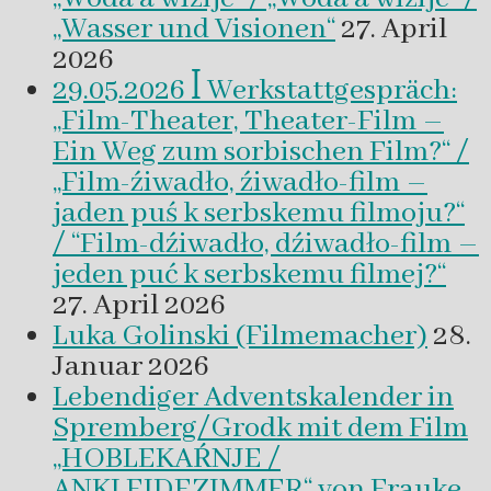
„Wasser und Visionen“
27. April
2026
29.05.2026 ꟾ Werkstattgespräch:
„Film-Theater, Theater-Film –
Ein Weg zum sorbischen Film?“ /
„Film-źiwadło, źiwadło-film –
jaden puś k serbskemu filmoju?“
/ “Film-dźiwadło, dźiwadło-film –
jeden puć k serbskemu filmej?“
27. April 2026
Luka Golinski (Filmemacher)
28.
Januar 2026
Lebendiger Adventskalender in
Spremberg/Grodk mit dem Film
„HOBLEKAŔNJE /
ANKLEIDEZIMMER“ von Frauke