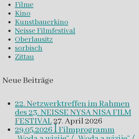
Filme
Kino
Kunstbauerkino
Neisse Filmfestival
Oberlausitz
sorbisch
Zittau
Neue Beiträge
22. Netzwerktreffen im Rahmen
des 23. NEISSE NYSA NISA FILM
FESTIVAL
27. April 2026
29.05.2026 ꟾ Filmprogramm
„Woda a wizije“ / „Woda a wizije“ /