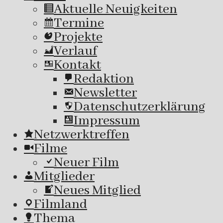
Aktuelle Neuigkeiten
Termine
Projekte
Verlauf
Kontakt
Redaktion
Newsletter
Datenschutzerklärung
Impressum
Netzwerktreffen
Filme
Neuer Film
Mitglieder
Neues Mitglied
Filmland
Thema