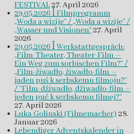
FESTIVAL
27. April 2026
29.05.2026 ꟾ Filmprogramm
„Woda a wizije“ / „Woda a wizije“ /
„Wasser und Visionen“
27. April
2026
29.05.2026 ꟾ Werkstattgespräch:
„Film-Theater, Theater-Film –
Ein Weg zum sorbischen Film?“ /
„Film-źiwadło, źiwadło-film –
jaden puś k serbskemu filmoju?“
/ “Film-dźiwadło, dźiwadło-film –
jeden puć k serbskemu filmej?“
27. April 2026
Luka Golinski (Filmemacher)
28.
Januar 2026
Lebendiger Adventskalender in