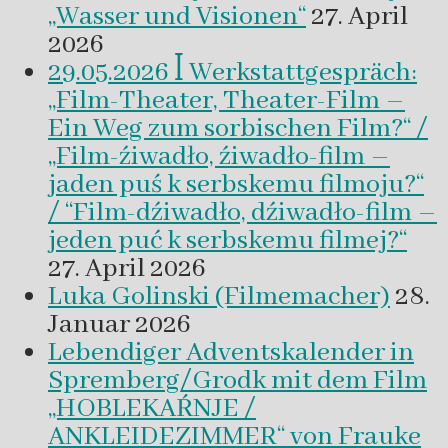
„Wasser und Visionen“
27. April
2026
29.05.2026 ꟾ Werkstattgespräch:
„Film-Theater, Theater-Film –
Ein Weg zum sorbischen Film?“ /
„Film-źiwadło, źiwadło-film –
jaden puś k serbskemu filmoju?“
/ “Film-dźiwadło, dźiwadło-film –
jeden puć k serbskemu filmej?“
27. April 2026
Luka Golinski (Filmemacher)
28.
Januar 2026
Lebendiger Adventskalender in
Spremberg/Grodk mit dem Film
„HOBLEKAŔNJE /
ANKLEIDEZIMMER“ von Frauke