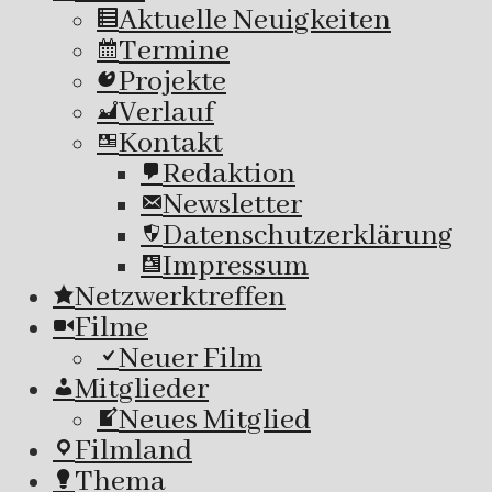
Aktuelle Neuigkeiten
Termine
Projekte
Verlauf
Kontakt
Redaktion
Newsletter
Datenschutzerklärung
Impressum
Netzwerktreffen
Filme
Neuer Film
Mitglieder
Neues Mitglied
Filmland
Thema