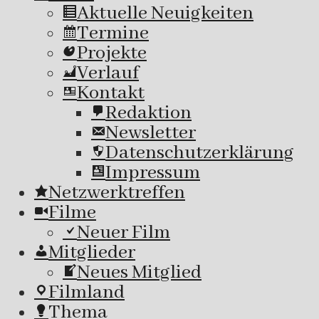
Aktuelle Neuigkeiten
Termine
Projekte
Verlauf
Kontakt
Redaktion
Newsletter
Datenschutzerklärung
Impressum
Netzwerktreffen
Filme
Neuer Film
Mitglieder
Neues Mitglied
Filmland
Thema