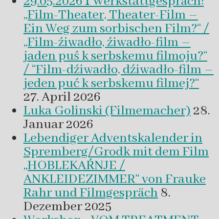
29.05.2026 ꟾ Werkstattgespräch:
„Film-Theater, Theater-Film –
Ein Weg zum sorbischen Film?“ /
„Film-źiwadło, źiwadło-film –
jaden puś k serbskemu filmoju?“
/ “Film-dźiwadło, dźiwadło-film –
jeden puć k serbskemu filmej?“
27. April 2026
Luka Golinski (Filmemacher)
28.
Januar 2026
Lebendiger Adventskalender in
Spremberg/Grodk mit dem Film
„HOBLEKAŔNJE /
ANKLEIDEZIMMER“ von Frauke
Rahr und Filmgespräch
8.
Dezember 2025