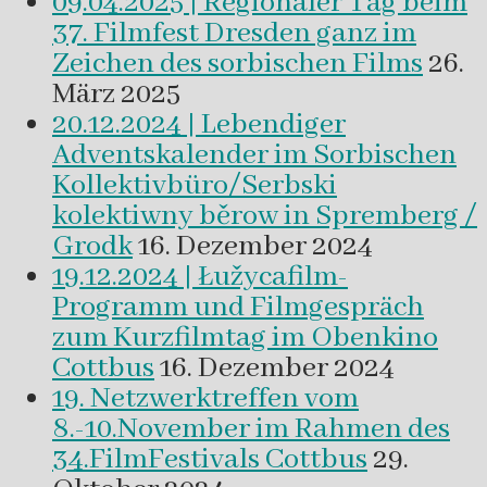
09.04.2025 | Regionaler Tag beim
37. Filmfest Dresden ganz im
Zeichen des sorbischen Films
26.
März 2025
20.12.2024 | Lebendiger
Adventskalender im Sorbischen
Kollektivbüro/Serbski
kolektiwny běrow in Spremberg /
Grodk
16. Dezember 2024
19.12.2024 | Łužycafilm-
Programm und Filmgespräch
zum Kurzfilmtag im Obenkino
Cottbus
16. Dezember 2024
19. Netzwerktreffen vom
8.-10.November im Rahmen des
34.FilmFestivals Cottbus
29.