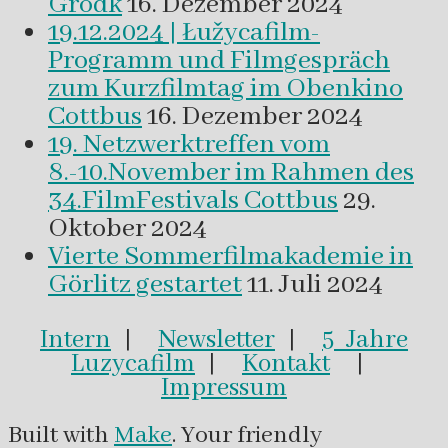
Grodk
16. Dezember 2024
19.12.2024 | Łužycafilm-
Programm und Filmgespräch
zum Kurzfilmtag im Obenkino
Cottbus
16. Dezember 2024
19. Netzwerktreffen vom
8.-10.November im Rahmen des
34.FilmFestivals Cottbus
29.
Oktober 2024
Vierte Sommerfilmakademie in
Görlitz gestartet
11. Juli 2024
Intern
|
Newsletter
|
5 Jahre
Luzycafilm
|
Kontakt
|
Impressum
Built with
Make
. Your friendly