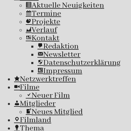
Aktuelle Neuigkeiten
Termine
Projekte
Verlauf
Kontakt
Redaktion
Newsletter
Datenschutzerklärung
Impressum
Netzwerktreffen
Filme
Neuer Film
Mitglieder
Neues Mitglied
Filmland
Thema