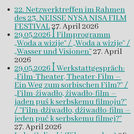
22. Netzwerktreffen im Rahmen
des 23. NEISSE NYSA NISA FILM
FESTIVAL
27. April 2026
29.05.2026 ꟾ Filmprogramm
„Woda a wizije“ / „Woda a wizije“ /
„Wasser und Visionen“
27. April
2026
29.05.2026 ꟾ Werkstattgespräch:
„Film-Theater, Theater-Film –
Ein Weg zum sorbischen Film?“ /
„Film-źiwadło, źiwadło-film –
jaden puś k serbskemu filmoju?“
/ “Film-dźiwadło, dźiwadło-film –
jeden puć k serbskemu filmej?“
27. April 2026