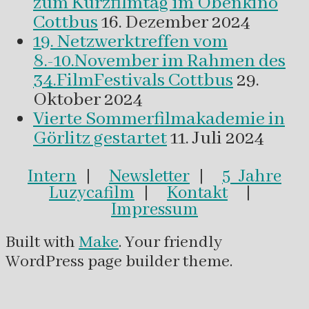
zum Kurzfilmtag im Obenkino
Cottbus
16. Dezember 2024
19. Netzwerktreffen vom
8.-10.November im Rahmen des
34.FilmFestivals Cottbus
29.
Oktober 2024
Vierte Sommerfilmakademie in
Görlitz gestartet
11. Juli 2024
Intern
|
Newsletter
|
5 Jahre
Luzycafilm
|
Kontakt
|
Impressum
Built with
Make
. Your friendly
WordPress page builder theme.