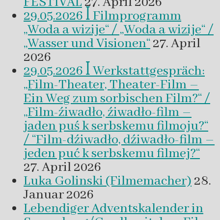
FESTIVAL
27. April 2026
29.05.2026 ꟾ Filmprogramm
„Woda a wizije“ / „Woda a wizije“ /
„Wasser und Visionen“
27. April
2026
29.05.2026 ꟾ Werkstattgespräch:
„Film-Theater, Theater-Film –
Ein Weg zum sorbischen Film?“ /
„Film-źiwadło, źiwadło-film –
jaden puś k serbskemu filmoju?“
/ “Film-dźiwadło, dźiwadło-film –
jeden puć k serbskemu filmej?“
27. April 2026
Luka Golinski (Filmemacher)
28.
Januar 2026
Lebendiger Adventskalender in