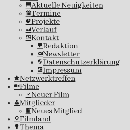
Aktuelle Neuigkeiten
Termine
Projekte
Verlauf
Kontakt
Redaktion
Newsletter
Datenschutzerklärung
Impressum
Netzwerktreffen
Filme
Neuer Film
Mitglieder
Neues Mitglied
Filmland
Thema