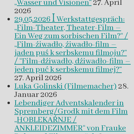
„Wasser und Visionen“
27. April
2026
29.05.2026 ꟾ Werkstattgespräch:
„Film-Theater, Theater-Film –
Ein Weg zum sorbischen Film?“ /
„Film-źiwadło, źiwadło-film –
jaden puś k serbskemu filmoju?“
/ “Film-dźiwadło, dźiwadło-film –
jeden puć k serbskemu filmej?“
27. April 2026
Luka Golinski (Filmemacher)
28.
Januar 2026
Lebendiger Adventskalender in
Spremberg/Grodk mit dem Film
„HOBLEKAŔNJE /
ANKLEIDEZIMMER“ von Frauke