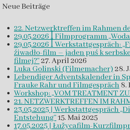
Neue Beiträge
22. Netzwerktreffen im Rahmen d
29.05.2026 ꟾ Filmprogramm „Woda a 
29.05.2026 ꟾ Werkstattgespräch: „
źiwadło-film – jaden puś k serbsk
filmej?“
27. April 2026
Luka Golinski (Filmemacher)
28. 
Lebendiger Adventskalender in
Frauke Rahr und Filmgespräch
8.
Workshop: „VOM TREATMENT ZU
21. NETZWERKTREFFEN IM RAHM
23.05.2025 | Werkstattgespräch „D
Entstehung“
15. Mai 2025
17.05.2025 | Łužycafilm-Kurzfilm