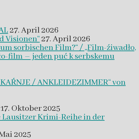
VAL
27. April 2026
d Visionen“
27. April 2026
um sorbischen Film?“ / „Film-źiwadło,
ło-film – jeden puć k serbskemu
BLEKAŔNJE / ANKLEIDEZIMMER“ von
17. Oktober 2025
 Lausitzer Krimi-Reihe in der
 Mai 2025