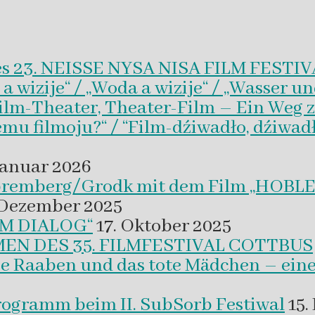
es 23. NEISSE NYSA NISA FILM FESTI
wizije“ / „Woda a wizije“ / „Wasser un
Film-Theater, Theater-Film – Ein Weg z
emu filmoju?“ / “Film-dźiwadło, dźiwad
Januar 2026
 Spremberg/Grodk mit dem Film „HO
 Dezember 2025
M DIALOG“
17. Oktober 2025
EN DES 35. FILMFESTIVAL COTTBUS
ie Raaben und das tote Mädchen – eine
programm beim II. SubSorb Festiwal
15.