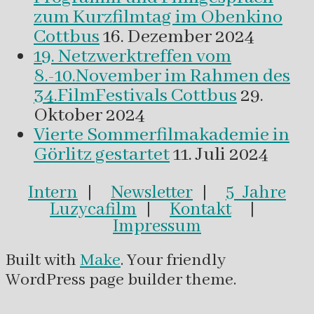
zum Kurzfilmtag im Obenkino
Cottbus
16. Dezember 2024
19. Netzwerktreffen vom
8.-10.November im Rahmen des
34.FilmFestivals Cottbus
29.
Oktober 2024
Vierte Sommerfilmakademie in
Görlitz gestartet
11. Juli 2024
Intern
|
Newsletter
|
5 Jahre
Luzycafilm
|
Kontakt
|
Impressum
Built with
Make
. Your friendly
WordPress page builder theme.