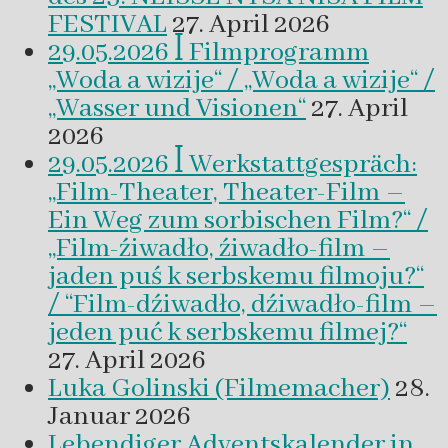
FESTIVAL
27. April 2026
29.05.2026 ꟾ Filmprogramm
„Woda a wizije“ / „Woda a wizije“ /
„Wasser und Visionen“
27. April
2026
29.05.2026 ꟾ Werkstattgespräch:
„Film-Theater, Theater-Film –
Ein Weg zum sorbischen Film?“ /
„Film-źiwadło, źiwadło-film –
jaden puś k serbskemu filmoju?“
/ “Film-dźiwadło, dźiwadło-film –
jeden puć k serbskemu filmej?“
27. April 2026
Luka Golinski (Filmemacher)
28.
Januar 2026
Lebendiger Adventskalender in