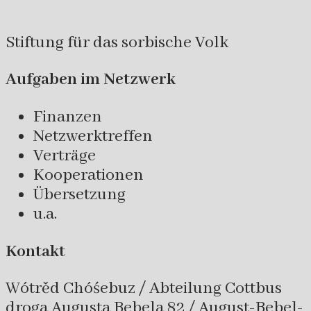
Stiftung für das sorbische Volk
Aufgaben im Netzwerk
Finanzen
Netzwerktreffen
Verträge
Kooperationen
Übersetzung
u.a.
Kontakt
Wótrěd Chóśebuz / Abteilung Cottbus
droga Augusta Bebela 82 / August-Bebel-