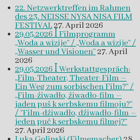
22. Netzwerktreffen im Rahmen
des 23. NEISSE NYSA NISA FILM
FESTIVAL
27. April 2026
29.05.2026 ꟾ Filmprogramm
„Woda a wizije“ / „Woda a wizije“ /
„Wasser und Visionen“
27. April
2026
29.05.2026 ꟾ Werkstattgespräch:
„Film-Theater, Theater-Film –
Ein Weg zum sorbischen Film?“ /
„Film-źiwadło, źiwadło-film –
jaden puś k serbskemu filmoju?“
/ “Film-dźiwadło, dźiwadło-film –
jeden puć k serbskemu filmej?“
27. April 2026
Luka Golinski (Filmemacher)
28.