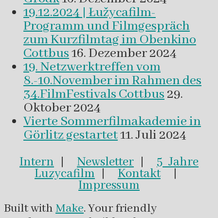
19.12.2024 | Łužycafilm-
Programm und Filmgespräch
zum Kurzfilmtag im Obenkino
Cottbus
16. Dezember 2024
19. Netzwerktreffen vom
8.-10.November im Rahmen des
34.FilmFestivals Cottbus
29.
Oktober 2024
Vierte Sommerfilmakademie in
Görlitz gestartet
11. Juli 2024
Intern
|
Newsletter
|
5 Jahre
Luzycafilm
|
Kontakt
|
Impressum
Built with
Make
. Your friendly