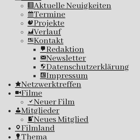
Aktuelle Neuigkeiten
Termine
Projekte
Verlauf
Kontakt
Redaktion
Newsletter
Datenschutzerklärung
Impressum
Netzwerktreffen
Filme
Neuer Film
Mitglieder
Neues Mitglied
Filmland
Thema