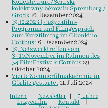
Kollektivbüro/Serbski
kolektiwny běrow in Spremberg /
Grodk
16. Dezember 2024
19.12.2024 | Łužycafilm-
Programm und Filmgespräch
zum Kurzfilmtag im Obenkino
Cottbus
16. Dezember 2024
19. Netzwerktreffen vom
8.-10.November im Rahmen des
34.FilmFestivals Cottbus
29.
Oktober 2024
Vierte Sommerfilmakademie in
Görlitz gestartet
11. Juli 2024
Intern
|
Newsletter
|
5 Jahre
Luzycafilm
|
Kontakt
|
Impressum