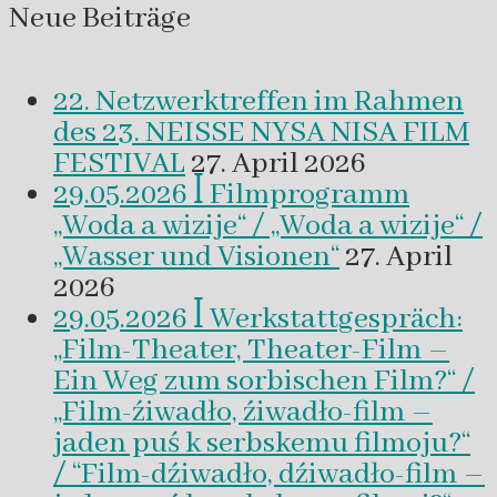
Neue Beiträge
22. Netzwerktreffen im Rahmen
des 23. NEISSE NYSA NISA FILM
FESTIVAL
27. April 2026
29.05.2026 ꟾ Filmprogramm
„Woda a wizije“ / „Woda a wizije“ /
„Wasser und Visionen“
27. April
2026
29.05.2026 ꟾ Werkstattgespräch:
„Film-Theater, Theater-Film –
Ein Weg zum sorbischen Film?“ /
„Film-źiwadło, źiwadło-film –
jaden puś k serbskemu filmoju?“
/ “Film-dźiwadło, dźiwadło-film –