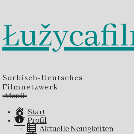
Łužycafi
Zum
Inhalt
springen
Sorbisch-Deutsches
Filmnetzwerk
Menü
Start
Profil
Aktuelle Neuigkeiten