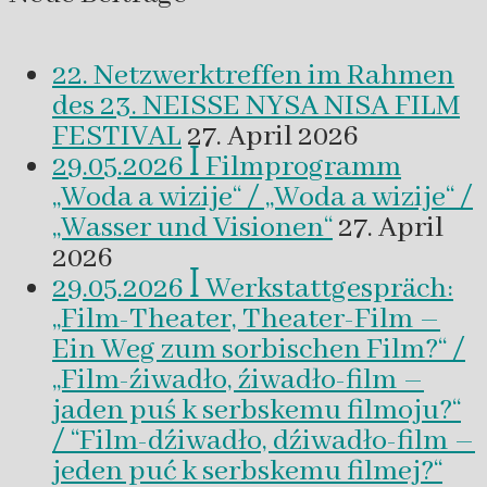
22. Netzwerktreffen im Rahmen
des 23. NEISSE NYSA NISA FILM
FESTIVAL
27. April 2026
29.05.2026 ꟾ Filmprogramm
„Woda a wizije“ / „Woda a wizije“ /
„Wasser und Visionen“
27. April
2026
29.05.2026 ꟾ Werkstattgespräch:
„Film-Theater, Theater-Film –
Ein Weg zum sorbischen Film?“ /
„Film-źiwadło, źiwadło-film –
jaden puś k serbskemu filmoju?“
/ “Film-dźiwadło, dźiwadło-film –
jeden puć k serbskemu filmej?“