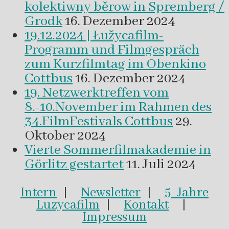
kolektiwny běrow in Spremberg /
Grodk
16. Dezember 2024
19.12.2024 | Łužycafilm-
Programm und Filmgespräch
zum Kurzfilmtag im Obenkino
Cottbus
16. Dezember 2024
19. Netzwerktreffen vom
8.-10.November im Rahmen des
34.FilmFestivals Cottbus
29.
Oktober 2024
Vierte Sommerfilmakademie in
Görlitz gestartet
11. Juli 2024
Intern
|
Newsletter
|
5 Jahre
Luzycafilm
|
Kontakt
|
Impressum