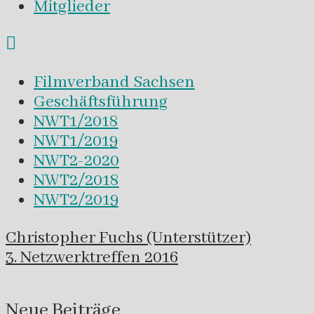
Mitglieder
Filmverband Sachsen
Geschäftsführung
NWT1/2018
NWT1/2019
NWT2-2020
NWT2/2018
NWT2/2019
Navigation
Christopher Fuchs (Unterstützer)
innerhalb
3. Netzwerktreffen 2016
eines
Beitrags
Neue Beiträge