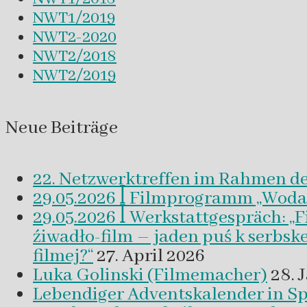
NWT1/2019
NWT2-2020
NWT2/2018
NWT2/2019
Neue Beiträge
22. Netzwerktreffen im Rahmen d
29.05.2026 ꟾ Filmprogramm „Woda a 
29.05.2026 ꟾ Werkstattgespräch: „
źiwadło-film – jaden puś k serbsk
filmej?“
27. April 2026
Luka Golinski (Filmemacher)
28. 
Lebendiger Adventskalender in