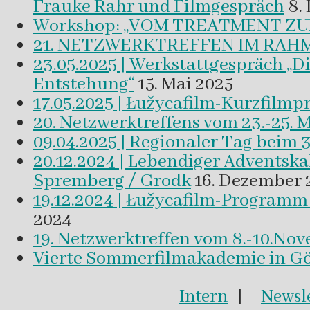
Frauke Rahr und Filmgespräch
8.
Workshop: „VOM TREATMENT ZU
21. NETZWERKTREFFEN IM RAHM
23.05.2025 | Werkstattgespräch „D
Entstehung“
15. Mai 2025
17.05.2025 | Łužycafilm-Kurzfilm
20. Netzwerktreffens vom 23.-25. 
09.04.2025 | Regionaler Tag beim 
20.12.2024 | Lebendiger Adventsk
Spremberg / Grodk
16. Dezember 
19.12.2024 | Łužycafilm-Program
2024
19. Netzwerktreffen vom 8.-10.No
Vierte Sommerfilmakademie in Gör
Intern
|
Newsle