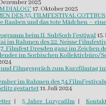
 Dezember 2025
M DIALOG“
17. Oktober 2025
EN DES 35. FILMFESTIVAL COTTBUS
ie Raaben und das tote Mädchen – eine
programm beim II. SubSorb Festiwal
15.
Mai im Rahmen des 22. Neisse Filmfestiv
37. Filmfest Dresden ganz im Zeichen d
alender im Sorbischen Kollektivbüro/S
2024
m und Filmgespräch zum Kurzfilmtag i
vember im Rahmen des 34.FilmFestival
litz gestartet
11. Juli 2024
tter
|
5 Jahre Luzycafilm
|
Kontak