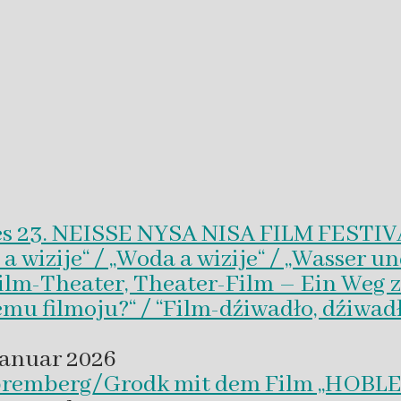
es 23. NEISSE NYSA NISA FILM FESTI
wizije“ / „Woda a wizije“ / „Wasser un
Film-Theater, Theater-Film – Ein Weg z
emu filmoju?“ / “Film-dźiwadło, dźiwad
Januar 2026
 Spremberg/Grodk mit dem Film „HO