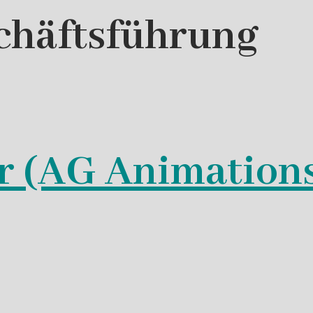
chäftsführung
r (AG Animations