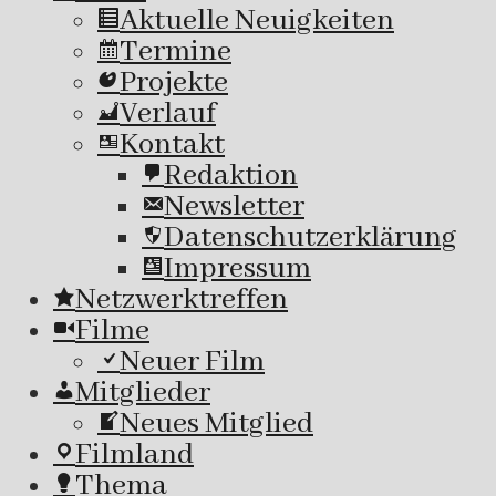
Aktuelle Neuigkeiten
Termine
Projekte
Verlauf
Kontakt
Redaktion
Newsletter
Datenschutzerklärung
Impressum
Netzwerktreffen
Filme
Neuer Film
Mitglieder
Neues Mitglied
Filmland
Thema