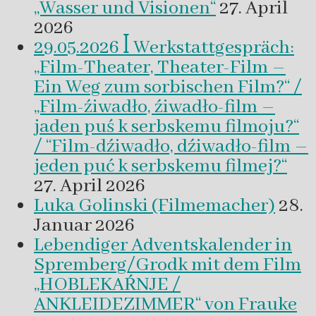
„Wasser und Visionen“
27. April
2026
29.05.2026 ꟾ Werkstattgespräch:
„Film-Theater, Theater-Film –
Ein Weg zum sorbischen Film?“ /
„Film-źiwadło, źiwadło-film –
jaden puś k serbskemu filmoju?“
/ “Film-dźiwadło, dźiwadło-film –
jeden puć k serbskemu filmej?“
27. April 2026
Luka Golinski (Filmemacher)
28.
Januar 2026
Lebendiger Adventskalender in
Spremberg/Grodk mit dem Film
„HOBLEKAŔNJE /
ANKLEIDEZIMMER“ von Frauke