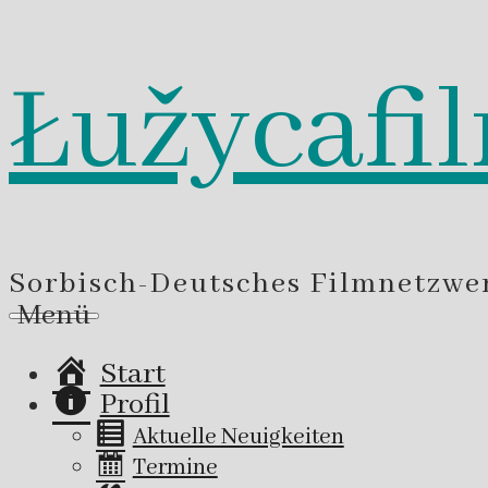
Łužycafi
Zum
Inhalt
springen
Sorbisch-Deutsches Filmnetzwe
Menü
Start
Profil
Aktuelle Neuigkeiten
Termine