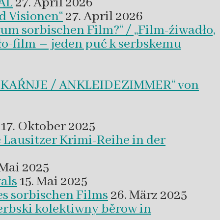
VAL
27. April 2026
d Visionen“
27. April 2026
um sorbischen Film?“ / „Film-źiwadło,
ło-film – jeden puć k serbskemu
BLEKAŔNJE / ANKLEIDEZIMMER“ von
17. Oktober 2025
 Lausitzer Krimi-Reihe in der
 Mai 2025
als
15. Mai 2025
es sorbischen Films
26. März 2025
erbski kolektiwny běrow in