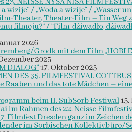
es 23. NEISSE NYSA NISA FILM FESTI
wizije“ / „Woda a wizije“ / „Wasser un
Film-Theater, Theater-Film – Ein Weg z
emu filmoju?“ / “Film-dźiwadło, dźiwad
Januar 2026
 Spremberg/Grodk mit dem Film „HO
 Dezember 2025
M DIALOG“
17. Oktober 2025
EN DES 35. FILMFESTIVAL COTTBUS
ie Raaben und das tote Mädchen – eine
programm beim II. SubSorb Festiwal
15.
Mai im Rahmen des 22. Neisse Filmfestiv
37. Filmfest Dresden ganz im Zeichen d
alender im Sorbischen Kollektivbüro/S