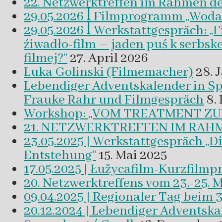
22. Netzwerktreffen im Rahmen d
29.05.2026 ꟾ Filmprogramm „Woda a 
29.05.2026 ꟾ Werkstattgespräch: „
źiwadło-film – jaden puś k serbsk
filmej?“
27. April 2026
Luka Golinski (Filmemacher)
28. 
Lebendiger Adventskalender in
Frauke Rahr und Filmgespräch
8.
Workshop: „VOM TREATMENT ZU
21. NETZWERKTREFFEN IM RAHM
23.05.2025 | Werkstattgespräch „D
Entstehung“
15. Mai 2025
17.05.2025 | Łužycafilm-Kurzfilm
20. Netzwerktreffens vom 23.-25. 
09.04.2025 | Regionaler Tag beim 
20.12.2024 | Lebendiger Adventsk