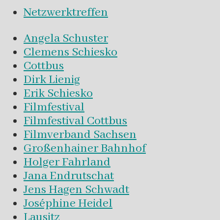
Netzwerktreffen
Angela Schuster
Clemens Schiesko
Cottbus
Dirk Lienig
Erik Schiesko
Filmfestival
Filmfestival Cottbus
Filmverband Sachsen
Großenhainer Bahnhof
Holger Fahrland
Jana Endrutschat
Jens Hagen Schwadt
Joséphine Heidel
Lausitz