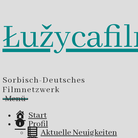
Łužycafi
Zum
Inhalt
springen
Sorbisch-Deutsches
Filmnetzwerk
Menü
Start
Profil
Aktuelle Neuigkeiten