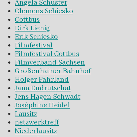
Angela Schuster
Clemens Schiesko
Cottbus
Dirk Lienig
Erik Schiesko
Filmfestival
Filmfestival Cottbus
Filmverband Sachsen
Großenhainer Bahnhof
Holger Fahrland
Jana Endrutschat
Jens Hagen Schwadt
Joséphine Heidel
Lausitz
netzwerktreff
Niederlausitz