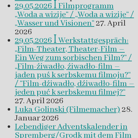
29.05.2026 ꟾ Filmprogramm
„Woda a wizije“ / „Woda a wizije“ /
„Wasser und Visionen“
27. April
2026
29.05.2026 ꟾ Werkstattgespräch:
„Film-Theater, Theater-Film –
Ein Weg zum sorbischen Film?“ /
„Film-źiwadło, źiwadło-film –
jaden puś k serbskemu filmoju?“
/ “Film-dźiwadło, dźiwadło-film –
jeden puć k serbskemu filmej?“
27. April 2026
Luka Golinski (Filmemacher)
28.
Januar 2026
Lebendiger Adventskalender in
Spremberg/Grodk mit dem Film