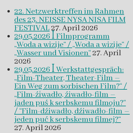
22. Netzwerktreffen im Rahmen
des 23. NEISSE NYSA NISA FILM
FESTIVAL
27. April 2026
29.05.2026 ꟾ Filmprogramm
„Woda a wizije“ / „Woda a wizije“ /
„Wasser und Visionen“
27. April
2026
29.05.2026 ꟾ Werkstattgespräch:
„Film-Theater, Theater-Film –
Ein Weg zum sorbischen Film?“ /
„Film-źiwadło, źiwadło-film –
jaden puś k serbskemu filmoju?“
/ “Film-dźiwadło, dźiwadło-film –
jeden puć k serbskemu filmej?“
27. April 2026