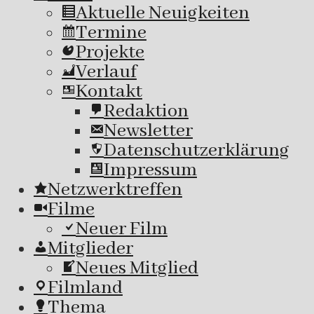
Aktuelle Neuigkeiten
Termine
Projekte
Verlauf
Kontakt
Redaktion
Newsletter
Datenschutzerklärung
Impressum
Netzwerktreffen
Filme
Neuer Film
Mitglieder
Neues Mitglied
Filmland
Thema