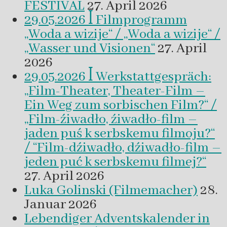
FESTIVAL
27. April 2026
29.05.2026 ꟾ Filmprogramm
„Woda a wizije“ / „Woda a wizije“ /
„Wasser und Visionen“
27. April
2026
29.05.2026 ꟾ Werkstattgespräch:
„Film-Theater, Theater-Film –
Ein Weg zum sorbischen Film?“ /
„Film-źiwadło, źiwadło-film –
jaden puś k serbskemu filmoju?“
/ “Film-dźiwadło, dźiwadło-film –
jeden puć k serbskemu filmej?“
27. April 2026
Luka Golinski (Filmemacher)
28.
Januar 2026
Lebendiger Adventskalender in