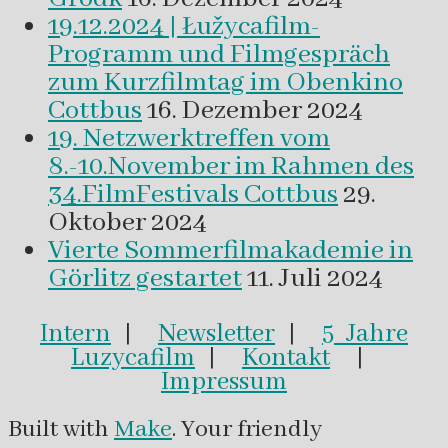
19.12.2024 | Łužycafilm-
Programm und Filmgespräch
zum Kurzfilmtag im Obenkino
Cottbus
16. Dezember 2024
19. Netzwerktreffen vom
8.-10.November im Rahmen des
34.FilmFestivals Cottbus
29.
Oktober 2024
Vierte Sommerfilmakademie in
Görlitz gestartet
11. Juli 2024
Intern
|
Newsletter
|
5 Jahre
Luzycafilm
|
Kontakt
|
Impressum
Built with
Make
. Your friendly