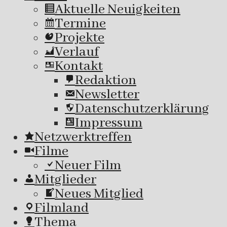
Aktuelle Neuigkeiten
Termine
Projekte
Verlauf
Kontakt
Redaktion
Newsletter
Datenschutzerklärung
Impressum
Netzwerktreffen
Filme
Neuer Film
Mitglieder
Neues Mitglied
Filmland
Thema