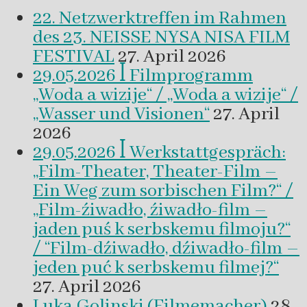
22. Netzwerktreffen im Rahmen
des 23. NEISSE NYSA NISA FILM
FESTIVAL
27. April 2026
29.05.2026 ꟾ Filmprogramm
„Woda a wizije“ / „Woda a wizije“ /
„Wasser und Visionen“
27. April
2026
29.05.2026 ꟾ Werkstattgespräch:
„Film-Theater, Theater-Film –
Ein Weg zum sorbischen Film?“ /
„Film-źiwadło, źiwadło-film –
jaden puś k serbskemu filmoju?“
/ “Film-dźiwadło, dźiwadło-film –
jeden puć k serbskemu filmej?“
27. April 2026
Luka Golinski (Filmemacher)
28.