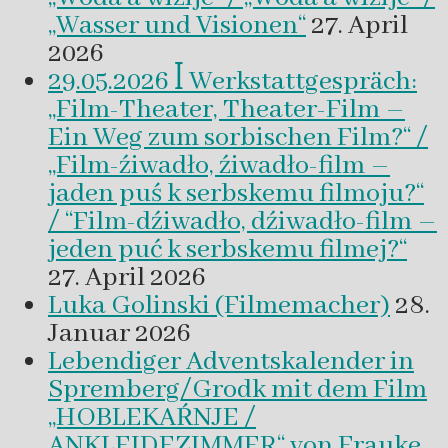
„Wasser und Visionen“
27. April
2026
29.05.2026 ꟾ Werkstattgespräch:
„Film-Theater, Theater-Film –
Ein Weg zum sorbischen Film?“ /
„Film-źiwadło, źiwadło-film –
jaden puś k serbskemu filmoju?“
/ “Film-dźiwadło, dźiwadło-film –
jeden puć k serbskemu filmej?“
27. April 2026
Luka Golinski (Filmemacher)
28.
Januar 2026
Lebendiger Adventskalender in
Spremberg/Grodk mit dem Film
„HOBLEKAŔNJE /
ANKLEIDEZIMMER“ von Frauke