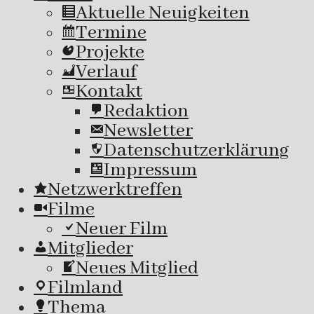
Aktuelle Neuigkeiten
Termine
Projekte
Verlauf
Kontakt
Redaktion
Newsletter
Datenschutzerklärung
Impressum
Netzwerktreffen
Filme
Neuer Film
Mitglieder
Neues Mitglied
Filmland
Thema