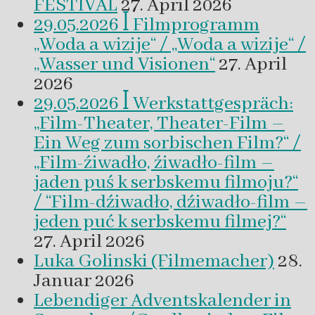
FESTIVAL
27. April 2026
29.05.2026 ꟾ Filmprogramm
„Woda a wizije“ / „Woda a wizije“ /
„Wasser und Visionen“
27. April
2026
29.05.2026 ꟾ Werkstattgespräch:
„Film-Theater, Theater-Film –
Ein Weg zum sorbischen Film?“ /
„Film-źiwadło, źiwadło-film –
jaden puś k serbskemu filmoju?“
/ “Film-dźiwadło, dźiwadło-film –
jeden puć k serbskemu filmej?“
27. April 2026
Luka Golinski (Filmemacher)
28.
Januar 2026
Lebendiger Adventskalender in