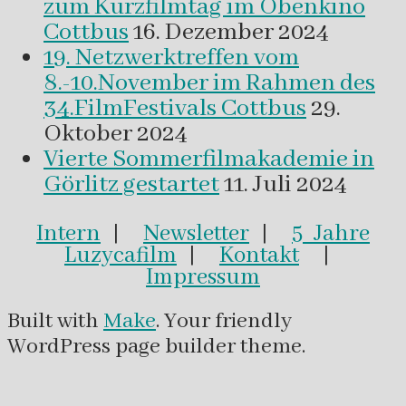
zum Kurzfilmtag im Obenkino
Cottbus
16. Dezember 2024
19. Netzwerktreffen vom
8.-10.November im Rahmen des
34.FilmFestivals Cottbus
29.
Oktober 2024
Vierte Sommerfilmakademie in
Görlitz gestartet
11. Juli 2024
Intern
|
Newsletter
|
5 Jahre
Luzycafilm
|
Kontakt
|
Impressum
Built with
Make
. Your friendly
WordPress page builder theme.