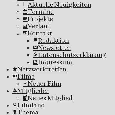
Aktuelle Neuigkeiten
Termine
Projekte
Verlauf
Kontakt
Redaktion
Newsletter
Datenschutzerklärung
Impressum
Netzwerktreffen
Filme
Neuer Film
Mitglieder
Neues Mitglied
Filmland
Thema