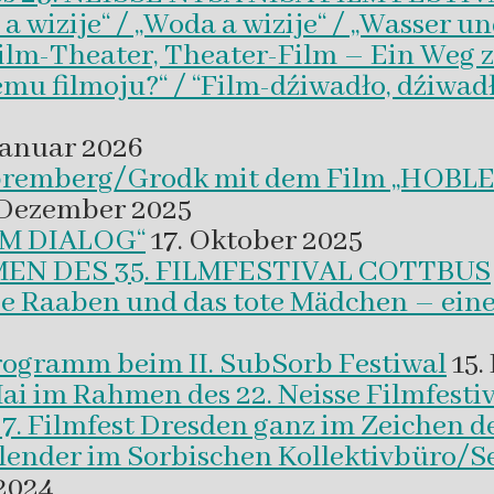
wizije“ / „Woda a wizije“ / „Wasser un
Film-Theater, Theater-Film – Ein Weg z
emu filmoju?“ / “Film-dźiwadło, dźiwad
Januar 2026
 Spremberg/Grodk mit dem Film „HO
 Dezember 2025
M DIALOG“
17. Oktober 2025
EN DES 35. FILMFESTIVAL COTTBUS
ie Raaben und das tote Mädchen – eine
programm beim II. SubSorb Festiwal
15.
Mai im Rahmen des 22. Neisse Filmfestiv
37. Filmfest Dresden ganz im Zeichen d
alender im Sorbischen Kollektivbüro/S
2024