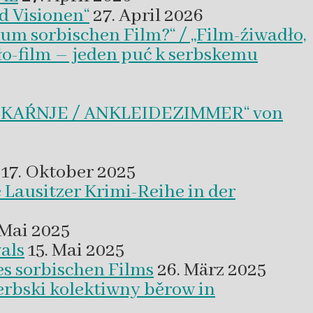
d Visionen“
27. April 2026
um sorbischen Film?“ / „Film-źiwadło,
ło-film – jeden puć k serbskemu
BLEKAŔNJE / ANKLEIDEZIMMER“ von
17. Oktober 2025
 Lausitzer Krimi-Reihe in der
 Mai 2025
als
15. Mai 2025
es sorbischen Films
26. März 2025
erbski kolektiwny běrow in