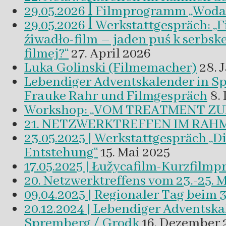
29.05.2026 ꟾ Filmprogramm „Woda a 
29.05.2026 ꟾ Werkstattgespräch: „
źiwadło-film – jaden puś k serbsk
filmej?“
27. April 2026
Luka Golinski (Filmemacher)
28. 
Lebendiger Adventskalender in
Frauke Rahr und Filmgespräch
8.
Workshop: „VOM TREATMENT ZU
21. NETZWERKTREFFEN IM RAHM
23.05.2025 | Werkstattgespräch „D
Entstehung“
15. Mai 2025
17.05.2025 | Łužycafilm-Kurzfilm
20. Netzwerktreffens vom 23.-25. 
09.04.2025 | Regionaler Tag beim 
20.12.2024 | Lebendiger Adventsk
Spremberg / Grodk
16. Dezember 