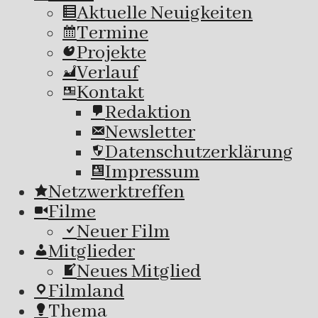
Aktuelle Neuigkeiten
Termine
Projekte
Verlauf
Kontakt
Redaktion
Newsletter
Datenschutzerklärung
Impressum
Netzwerktreffen
Filme
Neuer Film
Mitglieder
Neues Mitglied
Filmland
Thema