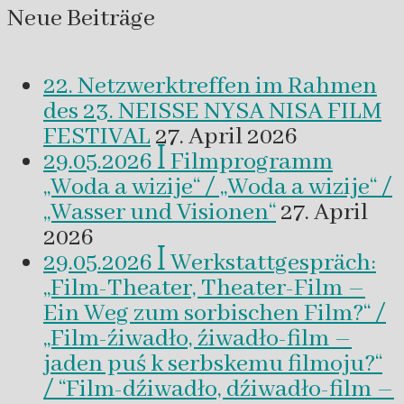
Neue Beiträge
22. Netzwerktreffen im Rahmen
des 23. NEISSE NYSA NISA FILM
FESTIVAL
27. April 2026
29.05.2026 ꟾ Filmprogramm
„Woda a wizije“ / „Woda a wizije“ /
„Wasser und Visionen“
27. April
2026
29.05.2026 ꟾ Werkstattgespräch:
„Film-Theater, Theater-Film –
Ein Weg zum sorbischen Film?“ /
„Film-źiwadło, źiwadło-film –
jaden puś k serbskemu filmoju?“
/ “Film-dźiwadło, dźiwadło-film –