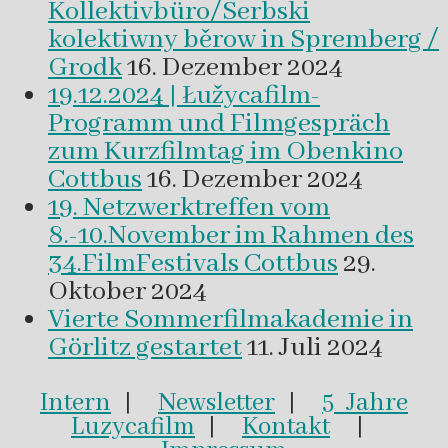
Kollektivbüro/Serbski
kolektiwny běrow in Spremberg /
Grodk
16. Dezember 2024
19.12.2024 | Łužycafilm-
Programm und Filmgespräch
zum Kurzfilmtag im Obenkino
Cottbus
16. Dezember 2024
19. Netzwerktreffen vom
8.-10.November im Rahmen des
34.FilmFestivals Cottbus
29.
Oktober 2024
Vierte Sommerfilmakademie in
Görlitz gestartet
11. Juli 2024
Intern
|
Newsletter
|
5 Jahre
Luzycafilm
|
Kontakt
|