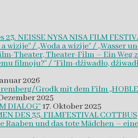
es 23. NEISSE NYSA NISA FILM FESTI
wizije“ / „Woda a wizije“ / „Wasser un
Film-Theater, Theater-Film – Ein Weg z
emu filmoju?“ / “Film-dźiwadło, dźiwad
Januar 2026
 Spremberg/Grodk mit dem Film „HO
 Dezember 2025
M DIALOG“
17. Oktober 2025
EN DES 35. FILMFESTIVAL COTTBUS
ie Raaben und das tote Mädchen – eine