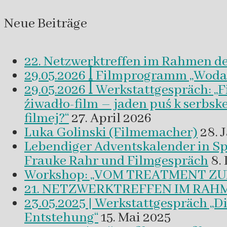
Neue Beiträge
22. Netzwerktreffen im Rahmen d
29.05.2026 ꟾ Filmprogramm „Woda a 
29.05.2026 ꟾ Werkstattgespräch: „
źiwadło-film – jaden puś k serbsk
filmej?“
27. April 2026
Luka Golinski (Filmemacher)
28. 
Lebendiger Adventskalender in
Frauke Rahr und Filmgespräch
8.
Workshop: „VOM TREATMENT ZU
21. NETZWERKTREFFEN IM RAHM
23.05.2025 | Werkstattgespräch „D
Entstehung“
15. Mai 2025