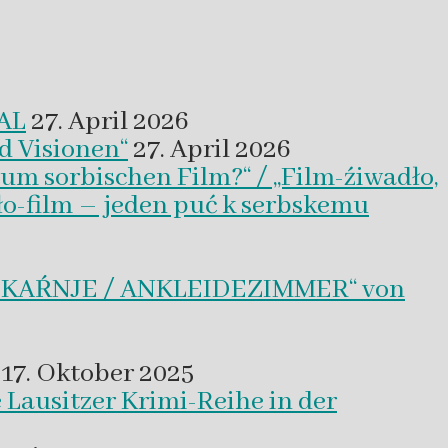
VAL
27. April 2026
d Visionen“
27. April 2026
um sorbischen Film?“ / „Film-źiwadło,
ło-film – jeden puć k serbskemu
BLEKAŔNJE / ANKLEIDEZIMMER“ von
17. Oktober 2025
 Lausitzer Krimi-Reihe in der