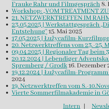
Frauke Rahr und Filmgespräch
8.
Workshop: „VOM TREATMENT ZU
21. NETZWERKTREFFEN IM RAHM
23.05.2025 | Werkstattgespräch „D
Entstehung“
15. Mai 2025
17.05.2025 | Łužycafilm-Kurzfilm
20. Netzwerktreffens vom 23.-25. 
09.04.2025 | Regionaler Tag beim 
20.12.2024 | Lebendiger Adventsk
Spremberg / Grodk
16. Dezember 
19.12.2024 | Łužycafilm-Program
2024
19. Netzwerktreffen vom 8.-10.No
Vierte Sommerfilmakademie in Gör
Intern
|
Newsle