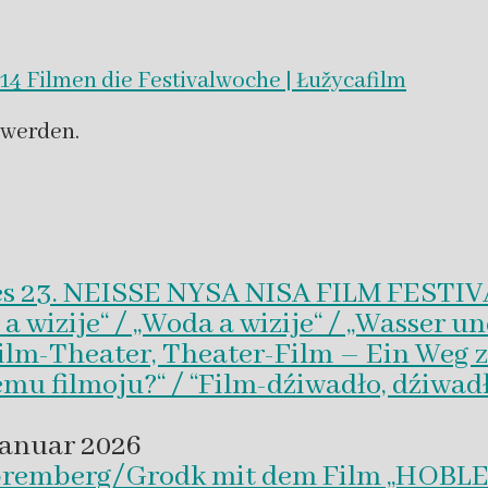
 14 Filmen die Festivalwoche | Łužycafilm
werden.
es 23. NEISSE NYSA NISA FILM FESTI
wizije“ / „Woda a wizije“ / „Wasser un
Film-Theater, Theater-Film – Ein Weg z
emu filmoju?“ / “Film-dźiwadło, dźiwad
Januar 2026
 Spremberg/Grodk mit dem Film „HO