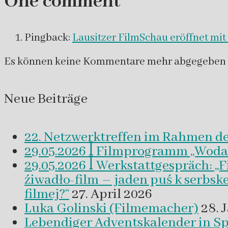
One comment
Pingback:
Lausitzer FilmSchau eröffnet mit
Es können keine Kommentare mehr abgegeben 
Neue Beiträge
22. Netzwerktreffen im Rahmen d
29.05.2026 ꟾ Filmprogramm „Woda a 
29.05.2026 ꟾ Werkstattgespräch: „
źiwadło-film – jaden puś k serbsk
filmej?“
27. April 2026
Luka Golinski (Filmemacher)
28. 
Lebendiger Adventskalender in