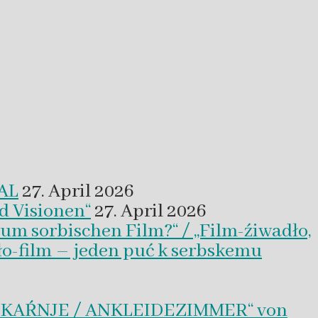
VAL
27. April 2026
d Visionen“
27. April 2026
um sorbischen Film?“ / „Film-źiwadło,
ło-film – jeden puć k serbskemu
BLEKAŔNJE / ANKLEIDEZIMMER“ von