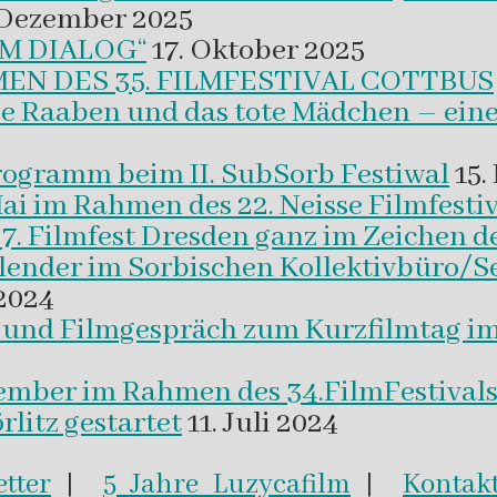
 Dezember 2025
M DIALOG“
17. Oktober 2025
EN DES 35. FILMFESTIVAL COTTBUS
ie Raaben und das tote Mädchen – eine
programm beim II. SubSorb Festiwal
15.
Mai im Rahmen des 22. Neisse Filmfestiv
37. Filmfest Dresden ganz im Zeichen d
alender im Sorbischen Kollektivbüro/S
2024
m und Filmgespräch zum Kurzfilmtag i
vember im Rahmen des 34.FilmFestival
litz gestartet
11. Juli 2024
tter
|
5 Jahre Luzycafilm
|
Kontak