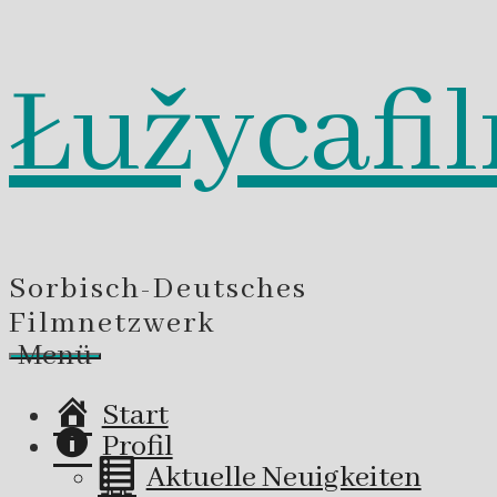
Łužycafi
Zum
Inhalt
springen
Sorbisch-Deutsches
Filmnetzwerk
Menü
Start
Profil
Aktuelle Neuigkeiten