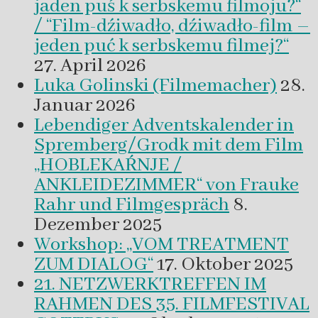
jaden puś k serbskemu filmoju?“
/ “Film-dźiwadło, dźiwadło-film –
jeden puć k serbskemu filmej?“
27. April 2026
Luka Golinski (Filmemacher)
28.
Januar 2026
Lebendiger Adventskalender in
Spremberg/Grodk mit dem Film
„HOBLEKAŔNJE /
ANKLEIDEZIMMER“ von Frauke
Rahr und Filmgespräch
8.
Dezember 2025
Workshop: „VOM TREATMENT
ZUM DIALOG“
17. Oktober 2025
21. NETZWERKTREFFEN IM
RAHMEN DES 35. FILMFESTIVAL