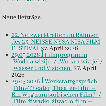
Neue Beiträge
22. Netzwerktreffen im Rahmen
des 23. NEISSE NYSA NISA FILM
FESTIVAL
27. April 2026
29.05.2026 ꟾ Filmprogramm
„Woda a wizije“ / „Woda a wizije“ /
„Wasser und Visionen“
27. April
2026
29.05.2026 ꟾ Werkstattgespräch:
„Film-Theater, Theater-Film –
Ein Weg zum sorbischen Film?“ /
„Film-źiwadło, źiwadło-film –