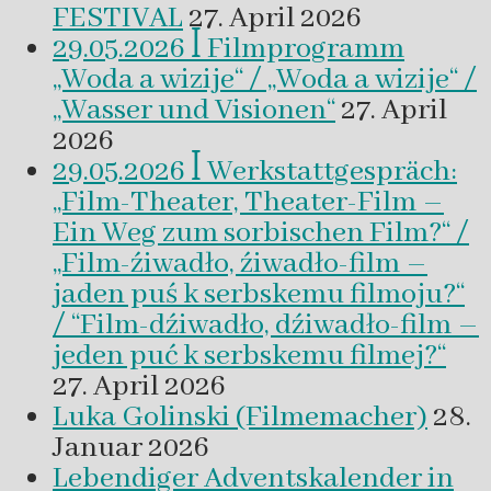
FESTIVAL
27. April 2026
29.05.2026 ꟾ Filmprogramm
„Woda a wizije“ / „Woda a wizije“ /
„Wasser und Visionen“
27. April
2026
29.05.2026 ꟾ Werkstattgespräch:
„Film-Theater, Theater-Film –
Ein Weg zum sorbischen Film?“ /
„Film-źiwadło, źiwadło-film –
jaden puś k serbskemu filmoju?“
/ “Film-dźiwadło, dźiwadło-film –
jeden puć k serbskemu filmej?“
27. April 2026
Luka Golinski (Filmemacher)
28.
Januar 2026
Lebendiger Adventskalender in