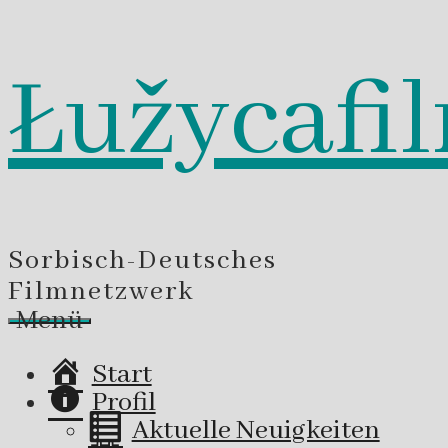
Łužycafi
Zum
Inhalt
springen
Sorbisch-Deutsches
Filmnetzwerk
Menü
Start
Profil
Aktuelle Neuigkeiten