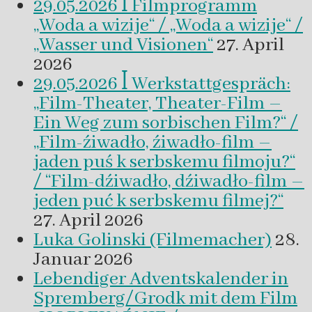
29.05.2026 ꟾ Filmprogramm
„Woda a wizije“ / „Woda a wizije“ /
„Wasser und Visionen“
27. April
2026
29.05.2026 ꟾ Werkstattgespräch:
„Film-Theater, Theater-Film –
Ein Weg zum sorbischen Film?“ /
„Film-źiwadło, źiwadło-film –
jaden puś k serbskemu filmoju?“
/ “Film-dźiwadło, dźiwadło-film –
jeden puć k serbskemu filmej?“
27. April 2026
Luka Golinski (Filmemacher)
28.
Januar 2026
Lebendiger Adventskalender in
Spremberg/Grodk mit dem Film