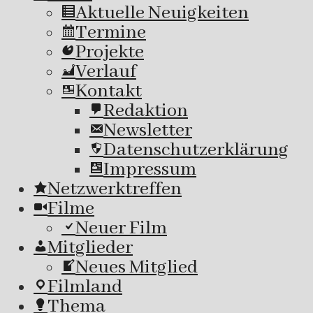
Aktuelle Neuigkeiten
Termine
Projekte
Verlauf
Kontakt
Redaktion
Newsletter
Datenschutzerklärung
Impressum
Netzwerktreffen
Filme
Neuer Film
Mitglieder
Neues Mitglied
Filmland
Thema