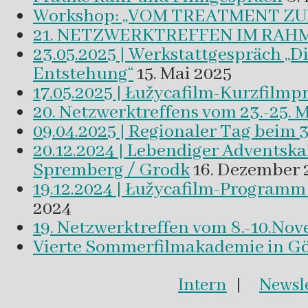
Workshop: „VOM TREATMENT ZU
21. NETZWERKTREFFEN IM RAHM
23.05.2025 | Werkstattgespräch „D
Entstehung“
15. Mai 2025
17.05.2025 | Łužycafilm-Kurzfilm
20. Netzwerktreffens vom 23.-25. 
09.04.2025 | Regionaler Tag beim 
20.12.2024 | Lebendiger Adventsk
Spremberg / Grodk
16. Dezember 
19.12.2024 | Łužycafilm-Program
2024
19. Netzwerktreffen vom 8.-10.No
Vierte Sommerfilmakademie in Gör
Intern
|
Newsle