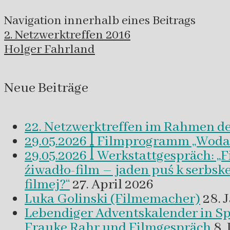
Navigation innerhalb eines Beitrags
2. Netzwerktreffen 2016
Holger Fahrland
Neue Beiträge
22. Netzwerktreffen im Rahmen d
29.05.2026 ꟾ Filmprogramm „Woda a 
29.05.2026 ꟾ Werkstattgespräch: „
źiwadło-film – jaden puś k serbsk
filmej?“
27. April 2026
Luka Golinski (Filmemacher)
28. 
Lebendiger Adventskalender in
Frauke Rahr und Filmgespräch
8.