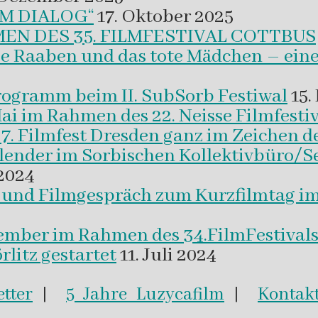
M DIALOG“
17. Oktober 2025
EN DES 35. FILMFESTIVAL COTTBUS
ie Raaben und das tote Mädchen – eine
programm beim II. SubSorb Festiwal
15.
Mai im Rahmen des 22. Neisse Filmfestiv
37. Filmfest Dresden ganz im Zeichen d
alender im Sorbischen Kollektivbüro/S
2024
m und Filmgespräch zum Kurzfilmtag i
vember im Rahmen des 34.FilmFestival
litz gestartet
11. Juli 2024
tter
|
5 Jahre Luzycafilm
|
Kontak