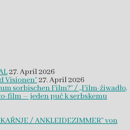
VAL
27. April 2026
d Visionen“
27. April 2026
um sorbischen Film?“ / „Film-źiwadło,
ło-film – jeden puć k serbskemu
BLEKAŔNJE / ANKLEIDEZIMMER“ von