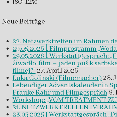
ISO: 1250
Neue Beiträge
22. Netzwerktreffen im Rahmen d
29.05.2026 ꟾ Filmprogramm „Woda a 
29.05.2026 ꟾ Werkstattgespräch: „
źiwadło-film – jaden puś k serbsk
filmej?“
27. April 2026
Luka Golinski (Filmemacher)
28. 
Lebendiger Adventskalender in
Frauke Rahr und Filmgespräch
8.
Workshop: „VOM TREATMENT ZU
21. NETZWERKTREFFEN IM RAHM
23.05.2025 | Werkstattgespräch „D