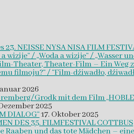
es 23. NEISSE NYSA NISA FILM FESTI
wizije“ / „Woda a wizije“ / „Wasser un
Film-Theater, Theater-Film – Ein Weg z
emu filmoju?“ / “Film-dźiwadło, dźiwad
Januar 2026
 Spremberg/Grodk mit dem Film „HO
 Dezember 2025
M DIALOG“
17. Oktober 2025
EN DES 35. FILMFESTIVAL COTTBUS
ie Raaben und das tote Mädchen – eine