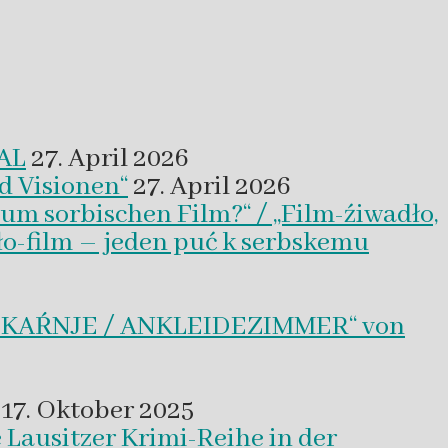
VAL
27. April 2026
d Visionen“
27. April 2026
um sorbischen Film?“ / „Film-źiwadło,
ło-film – jeden puć k serbskemu
BLEKAŔNJE / ANKLEIDEZIMMER“ von
17. Oktober 2025
 Lausitzer Krimi-Reihe in der