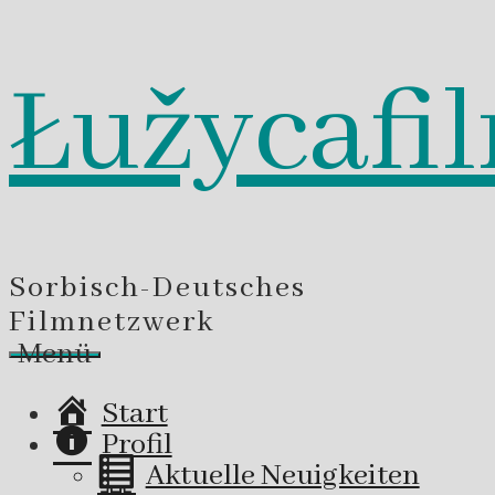
Łužycafi
Zum
Inhalt
springen
Sorbisch-Deutsches
Filmnetzwerk
Menü
Start
Profil
Aktuelle Neuigkeiten