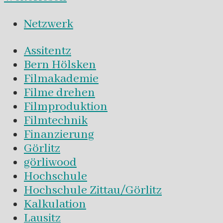
Netzwerk
Assitentz
Bern Hölsken
Filmakademie
Filme drehen
Filmproduktion
Filmtechnik
Finanzierung
Görlitz
görliwood
Hochschule
Hochschule Zittau/Görlitz
Kalkulation
Lausitz