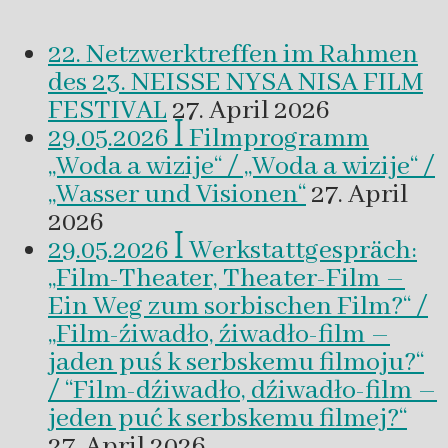
22. Netzwerktreffen im Rahmen
des 23. NEISSE NYSA NISA FILM
FESTIVAL
27. April 2026
29.05.2026 ꟾ Filmprogramm
„Woda a wizije“ / „Woda a wizije“ /
„Wasser und Visionen“
27. April
2026
29.05.2026 ꟾ Werkstattgespräch:
„Film-Theater, Theater-Film –
Ein Weg zum sorbischen Film?“ /
„Film-źiwadło, źiwadło-film –
jaden puś k serbskemu filmoju?“
/ “Film-dźiwadło, dźiwadło-film –
jeden puć k serbskemu filmej?“
27. April 2026