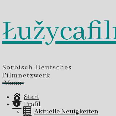
Łužycafi
Zum
Inhalt
springen
Sorbisch-Deutsches
Filmnetzwerk
Menü
Start
Profil
Aktuelle Neuigkeiten