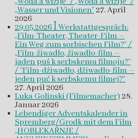
„Woda a wizije“ / „Woda a wizije“ /
„Wasser und Visionen“
27. April
2026
29.05.2026 ꟾ Werkstattgespräch:
„Film-Theater, Theater-Film –
Ein Weg zum sorbischen Film?“ /
„Film-źiwadło, źiwadło-film –
jaden puś k serbskemu filmoju?“
/ “Film-dźiwadło, dźiwadło-film –
jeden puć k serbskemu filmej?“
27. April 2026
Luka Golinski (Filmemacher)
28.
Januar 2026
Lebendiger Adventskalender in
Spremberg/Grodk mit dem Film
„HOBLEKAŔNJE /