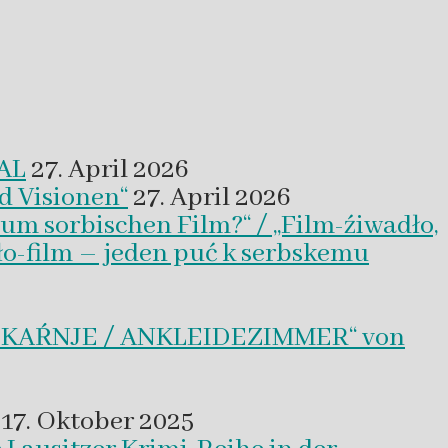
VAL
27. April 2026
d Visionen“
27. April 2026
um sorbischen Film?“ / „Film-źiwadło,
ło-film – jeden puć k serbskemu
BLEKAŔNJE / ANKLEIDEZIMMER“ von
17. Oktober 2025