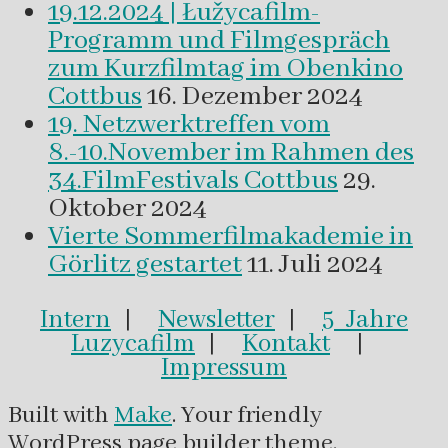
19.12.2024 | Łužycafilm-
Programm und Filmgespräch
zum Kurzfilmtag im Obenkino
Cottbus
16. Dezember 2024
19. Netzwerktreffen vom
8.-10.November im Rahmen des
34.FilmFestivals Cottbus
29.
Oktober 2024
Vierte Sommerfilmakademie in
Görlitz gestartet
11. Juli 2024
Intern
|
Newsletter
|
5 Jahre
Luzycafilm
|
Kontakt
|
Impressum
Built with
Make
. Your friendly
WordPress page builder theme.