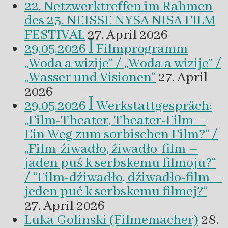
22. Netzwerktreffen im Rahmen
des 23. NEISSE NYSA NISA FILM
FESTIVAL
27. April 2026
29.05.2026 ꟾ Filmprogramm
„Woda a wizije“ / „Woda a wizije“ /
„Wasser und Visionen“
27. April
2026
29.05.2026 ꟾ Werkstattgespräch:
„Film-Theater, Theater-Film –
Ein Weg zum sorbischen Film?“ /
„Film-źiwadło, źiwadło-film –
jaden puś k serbskemu filmoju?“
/ “Film-dźiwadło, dźiwadło-film –
jeden puć k serbskemu filmej?“
27. April 2026
Luka Golinski (Filmemacher)
28.