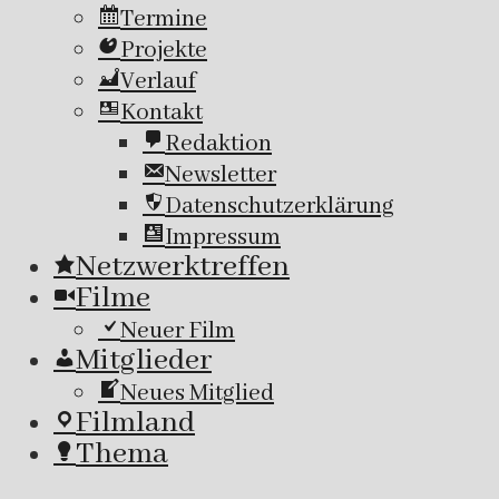
Termine
Projekte
Verlauf
Kontakt
Redaktion
Newsletter
Datenschutzerklärung
Impressum
Netzwerktreffen
Filme
Neuer Film
Mitglieder
Neues Mitglied
Filmland
Thema