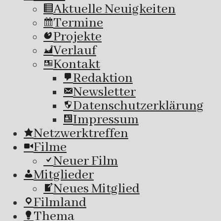
Aktuelle Neuigkeiten
Termine
Projekte
Verlauf
Kontakt
Redaktion
Newsletter
Datenschutzerklärung
Impressum
Netzwerktreffen
Filme
Neuer Film
Mitglieder
Neues Mitglied
Filmland
Thema