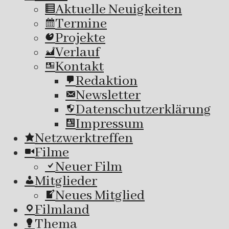
Aktuelle Neuigkeiten
Termine
Projekte
Verlauf
Kontakt
Redaktion
Newsletter
Datenschutzerklärung
Impressum
Netzwerktreffen
Filme
Neuer Film
Mitglieder
Neues Mitglied
Filmland
Thema