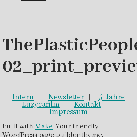
ThePlasticPeop
02_print_previ
Intern
|
Newsletter
|
5 Jahre
Luzycafilm
|
Kontakt
|
Impressum
Built with
Make
. Your friendly
WordPress page builder theme.