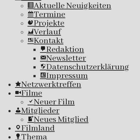
Aktuelle Neuigkeiten
Termine
Projekte
Verlauf
Kontakt
Redaktion
Newsletter
Datenschutzerklärung
Impressum
Netzwerktreffen
Filme
Neuer Film
Mitglieder
Neues Mitglied
Filmland
Thema