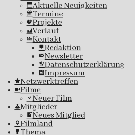
Aktuelle Neuigkeiten
Termine
Projekte
Verlauf
Kontakt
Redaktion
Newsletter
Datenschutzerklärung
Impressum
Netzwerktreffen
Filme
Neuer Film
Mitglieder
Neues Mitglied
Filmland
Thema