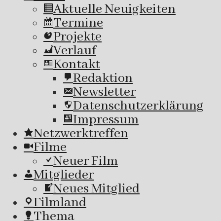
Aktuelle Neuigkeiten
Termine
Projekte
Verlauf
Kontakt
Redaktion
Newsletter
Datenschutzerklärung
Impressum
Netzwerktreffen
Filme
Neuer Film
Mitglieder
Neues Mitglied
Filmland
Thema