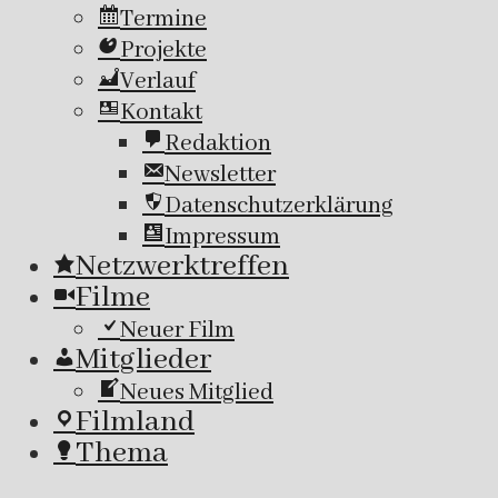
Termine
Projekte
Verlauf
Kontakt
Redaktion
Newsletter
Datenschutzerklärung
Impressum
Netzwerktreffen
Filme
Neuer Film
Mitglieder
Neues Mitglied
Filmland
Thema