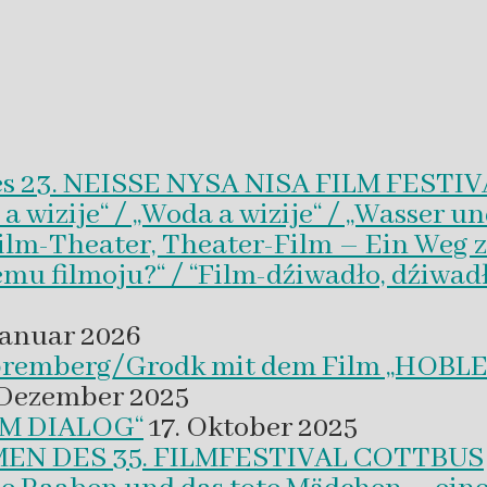
es 23. NEISSE NYSA NISA FILM FESTI
wizije“ / „Woda a wizije“ / „Wasser un
Film-Theater, Theater-Film – Ein Weg z
emu filmoju?“ / “Film-dźiwadło, dźiwad
Januar 2026
 Spremberg/Grodk mit dem Film „HO
 Dezember 2025
M DIALOG“
17. Oktober 2025
EN DES 35. FILMFESTIVAL COTTBUS