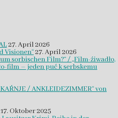
VAL
27. April 2026
d Visionen“
27. April 2026
um sorbischen Film?“ / „Film-źiwadło,
ło-film – jeden puć k serbskemu
BLEKAŔNJE / ANKLEIDEZIMMER“ von
17. Oktober 2025