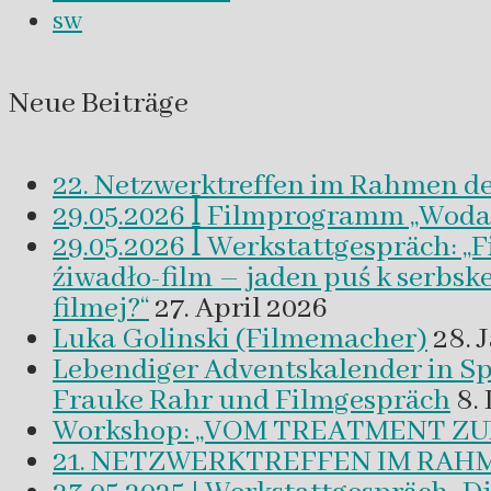
sw
Neue Beiträge
22. Netzwerktreffen im Rahmen d
29.05.2026 ꟾ Filmprogramm „Woda a 
29.05.2026 ꟾ Werkstattgespräch: „
źiwadło-film – jaden puś k serbsk
filmej?“
27. April 2026
Luka Golinski (Filmemacher)
28. 
Lebendiger Adventskalender in
Frauke Rahr und Filmgespräch
8.
Workshop: „VOM TREATMENT ZU
21. NETZWERKTREFFEN IM RAHM