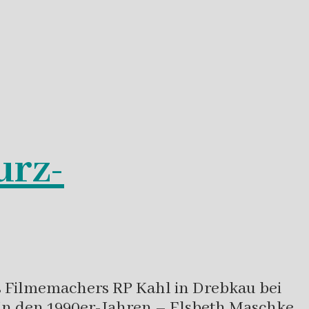
urz-
es Filmemachers RP Kahl in Drebkau bei
 in den 1990er-Jahren – Elsbeth Maschke