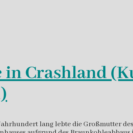
 in Crashland (K
)
in Jahrhundert lang lebte die Großmutter d
lternhauses aufgrund des Braunkohleabbaus