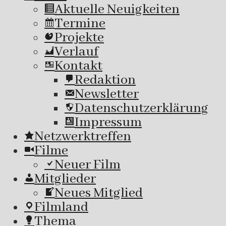
Aktuelle Neuigkeiten
Termine
Projekte
Verlauf
Kontakt
Redaktion
Newsletter
Datenschutzerklärung
Impressum
Netzwerktreffen
Filme
Neuer Film
Mitglieder
Neues Mitglied
Filmland
Thema