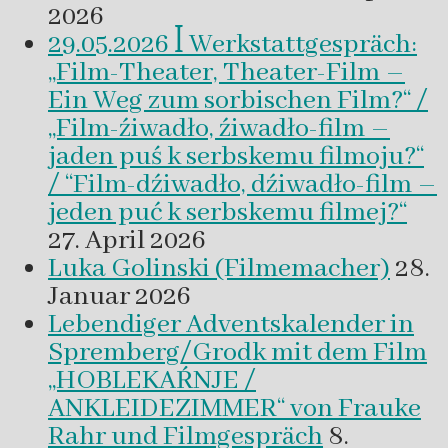
2026
29.05.2026 ꟾ Werkstattgespräch:
„Film-Theater, Theater-Film –
Ein Weg zum sorbischen Film?“ /
„Film-źiwadło, źiwadło-film –
jaden puś k serbskemu filmoju?“
/ “Film-dźiwadło, dźiwadło-film –
jeden puć k serbskemu filmej?“
27. April 2026
Luka Golinski (Filmemacher)
28.
Januar 2026
Lebendiger Adventskalender in
Spremberg/Grodk mit dem Film
„HOBLEKAŔNJE /
ANKLEIDEZIMMER“ von Frauke
Rahr und Filmgespräch
8.