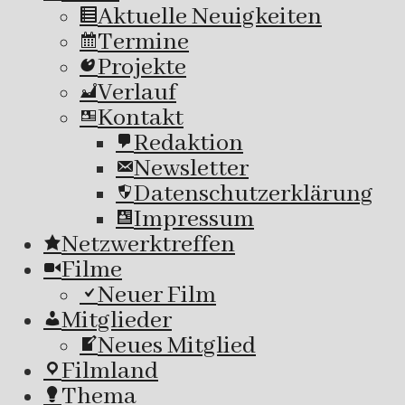
Aktuelle Neuigkeiten
Termine
Projekte
Verlauf
Kontakt
Redaktion
Newsletter
Datenschutzerklärung
Impressum
Netzwerktreffen
Filme
Neuer Film
Mitglieder
Neues Mitglied
Filmland
Thema