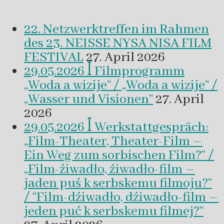
22. Netzwerktreffen im Rahmen
des 23. NEISSE NYSA NISA FILM
FESTIVAL
27. April 2026
29.05.2026 ꟾ Filmprogramm
„Woda a wizije“ / „Woda a wizije“ /
„Wasser und Visionen“
27. April
2026
29.05.2026 ꟾ Werkstattgespräch:
„Film-Theater, Theater-Film –
Ein Weg zum sorbischen Film?“ /
„Film-źiwadło, źiwadło-film –
jaden puś k serbskemu filmoju?“
/ “Film-dźiwadło, dźiwadło-film –
jeden puć k serbskemu filmej?“