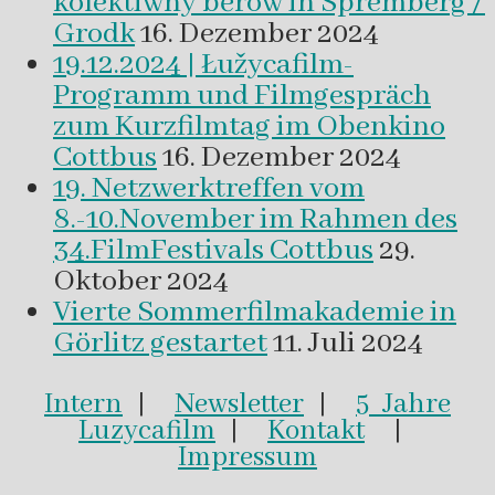
kolektiwny běrow in Spremberg /
Grodk
16. Dezember 2024
19.12.2024 | Łužycafilm-
Programm und Filmgespräch
zum Kurzfilmtag im Obenkino
Cottbus
16. Dezember 2024
19. Netzwerktreffen vom
8.-10.November im Rahmen des
34.FilmFestivals Cottbus
29.
Oktober 2024
Vierte Sommerfilmakademie in
Görlitz gestartet
11. Juli 2024
Intern
|
Newsletter
|
5 Jahre
Luzycafilm
|
Kontakt
|
Impressum