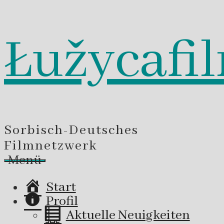
Łužycafi
Zum
Inhalt
springen
Sorbisch-Deutsches
Filmnetzwerk
Menü
Start
Profil
Aktuelle Neuigkeiten