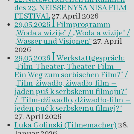
des 23. NEISSE NYSA NISA FILM
FESTIVAL
27. April 2026
29.05.2026 ꟾ Filmprogramm
„Woda a wizije“ / „Woda a wizije“ /
„Wasser und Visionen“
27. April
2026
29.05.2026 ꟾ Werkstattgespräch:
„Film-Theater, Theater-Film –
Ein Weg zum sorbischen Film?“ /
„Film-źiwadło, źiwadło-film –
jaden puś k serbskemu filmoju?“
/ “Film-dźiwadło, dźiwadło-film –
jeden puć k serbskemu filmej?“
27. April 2026
Luka Golinski (Filmemacher)
28.
Januar 2026