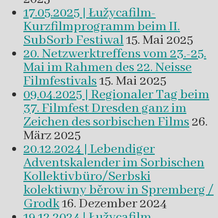
17.05.2025 | Łužycafilm-
Kurzfilmprogramm beim II.
SubSorb Festiwal
15. Mai 2025
20. Netzwerktreffens vom 23.-25.
Mai im Rahmen des 22. Neisse
Filmfestivals
15. Mai 2025
09.04.2025 | Regionaler Tag beim
37. Filmfest Dresden ganz im
Zeichen des sorbischen Films
26.
März 2025
20.12.2024 | Lebendiger
Adventskalender im Sorbischen
Kollektivbüro/Serbski
kolektiwny běrow in Spremberg /
Grodk
16. Dezember 2024
19.12.2024 | Łužycafilm-