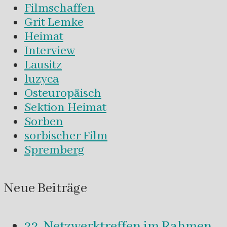
Filmschaffen
Grit Lemke
Heimat
Interview
Lausitz
luzyca
Osteuropäisch
Sektion Heimat
Sorben
sorbischer Film
Spremberg
Neue Beiträge
22. Netzwerktreffen im Rahmen