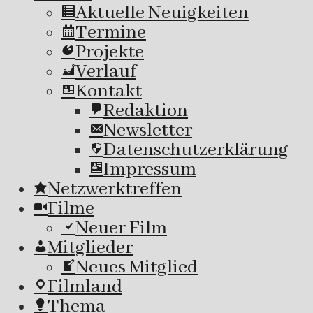
Aktuelle Neuigkeiten
Termine
Projekte
Verlauf
Kontakt
Redaktion
Newsletter
Datenschutzerklärung
Impressum
Netzwerktreffen
Filme
Neuer Film
Mitglieder
Neues Mitglied
Filmland
Thema