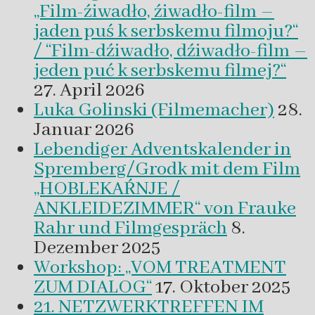
„Film-źiwadło, źiwadło-film –
jaden puś k serbskemu filmoju?“
/ “Film-dźiwadło, dźiwadło-film –
jeden puć k serbskemu filmej?“
27. April 2026
Luka Golinski (Filmemacher)
28.
Januar 2026
Lebendiger Adventskalender in
Spremberg/Grodk mit dem Film
„HOBLEKAŔNJE /
ANKLEIDEZIMMER“ von Frauke
Rahr und Filmgespräch
8.
Dezember 2025
Workshop: „VOM TREATMENT
ZUM DIALOG“
17. Oktober 2025
21. NETZWERKTREFFEN IM