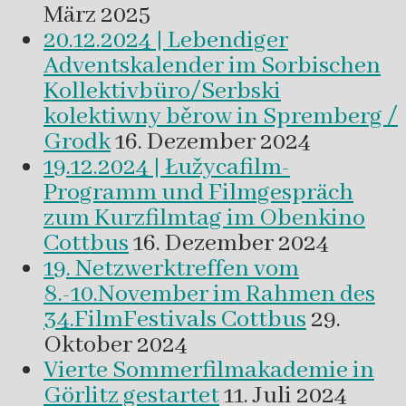
März 2025
20.12.2024 | Lebendiger
Adventskalender im Sorbischen
Kollektivbüro/Serbski
kolektiwny běrow in Spremberg /
Grodk
16. Dezember 2024
19.12.2024 | Łužycafilm-
Programm und Filmgespräch
zum Kurzfilmtag im Obenkino
Cottbus
16. Dezember 2024
19. Netzwerktreffen vom
8.-10.November im Rahmen des
34.FilmFestivals Cottbus
29.
Oktober 2024
Vierte Sommerfilmakademie in
Görlitz gestartet
11. Juli 2024