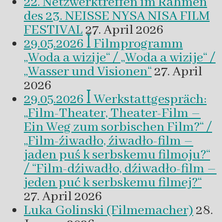
22. Netzwerktreffen im Rahmen
des 23. NEISSE NYSA NISA FILM
FESTIVAL
27. April 2026
29.05.2026 ꟾ Filmprogramm
„Woda a wizije“ / „Woda a wizije“ /
„Wasser und Visionen“
27. April
2026
29.05.2026 ꟾ Werkstattgespräch:
„Film-Theater, Theater-Film –
Ein Weg zum sorbischen Film?“ /
„Film-źiwadło, źiwadło-film –
jaden puś k serbskemu filmoju?“
/ “Film-dźiwadło, dźiwadło-film –
jeden puć k serbskemu filmej?“
27. April 2026
Luka Golinski (Filmemacher)
28.