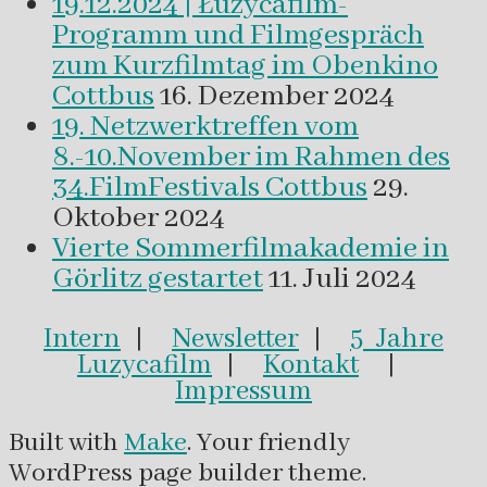
19.12.2024 | Łužycafilm-
Programm und Filmgespräch
zum Kurzfilmtag im Obenkino
Cottbus
16. Dezember 2024
19. Netzwerktreffen vom
8.-10.November im Rahmen des
34.FilmFestivals Cottbus
29.
Oktober 2024
Vierte Sommerfilmakademie in
Görlitz gestartet
11. Juli 2024
Intern
|
Newsletter
|
5 Jahre
Luzycafilm
|
Kontakt
|
Impressum
Built with
Make
. Your friendly
WordPress page builder theme.