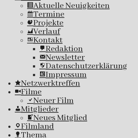
Aktuelle Neuigkeiten
Termine
Projekte
Verlauf
Kontakt
Redaktion
Newsletter
Datenschutzerklärung
Impressum
Netzwerktreffen
Filme
Neuer Film
Mitglieder
Neues Mitglied
Filmland
Thema