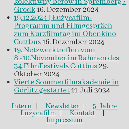
kolektiwny běrow in Spremberg /
Grodk
16. Dezember 2024
19.12.2024 | Łužycafilm-
Programm und Filmgespräch
zum Kurzfilmtag im Obenkino
Cottbus
16. Dezember 2024
19. Netzwerktreffen vom
8.-10.November im Rahmen des
34.FilmFestivals Cottbus
29.
Oktober 2024
Vierte Sommerfilmakademie in
Görlitz gestartet
11. Juli 2024
Intern
|
Newsletter
|
5 Jahre
Luzycafilm
|
Kontakt
|
Impressum