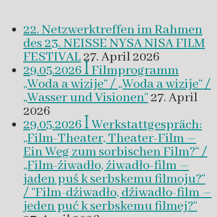
22. Netzwerktreffen im Rahmen
des 23. NEISSE NYSA NISA FILM
FESTIVAL
27. April 2026
29.05.2026 ꟾ Filmprogramm
„Woda a wizije“ / „Woda a wizije“ /
„Wasser und Visionen“
27. April
2026
29.05.2026 ꟾ Werkstattgespräch:
„Film-Theater, Theater-Film –
Ein Weg zum sorbischen Film?“ /
„Film-źiwadło, źiwadło-film –
jaden puś k serbskemu filmoju?“
/ “Film-dźiwadło, dźiwadło-film –
jeden puć k serbskemu filmej?“