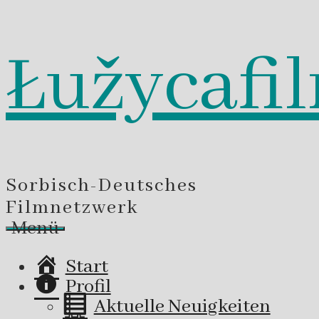
Łužycafi
Zum
Inhalt
springen
Sorbisch-Deutsches
Filmnetzwerk
Menü
Start
Profil
Aktuelle Neuigkeiten